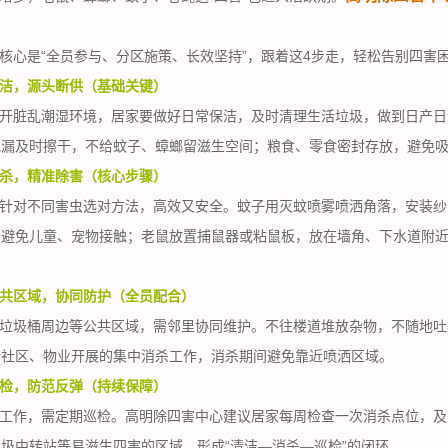
心是“全员参与、分区施策、长效坚持”，跟着这4步走，轻松告别四害
洁，源头断供（基础关键）
开脏乱潮湿环境，居家要做好日常保洁，及时清理生活垃圾，做到日产日
地漏及时擦干，不给蚊子、蟑螂留滋生空间；粮食、零食密封存放，避免
杀，精准除害（核心步骤）
针对不同害虫选对方法，高效又安全。蚊子用灭蚊喷雾喷洒角落，安装纱
，避免儿童、宠物接触；老鼠放置捕鼠器或粘鼠板，放在墙角、下水道附
共区域，协同防护（全员配合）
垃圾桶周边等
公共区域
，需邻里协同维护。不往楼道堆放杂物，不随地吐
合社区、物业开展的集中消杀工作，消杀期间避免靠近喷洒区域。
检，防范反弹（持续保障）
工作，需定期巡检。高明除四害中心建议居家每周检查一次消杀点位，及
圾中转站等易滋生四害的区域，形成“清洁—消杀—巡检”的闭环。