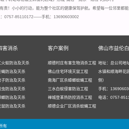
有责！小小的行动，能为整个社区的健康保驾护航。希望每一位邻里都能
757-85110172——手机：13690603002
四害消杀
客户案例
佛山市益伦
红火蚁防治及灭杀
顺德村庄有害生物消杀工程
地址：总公司地
苍蝇防治及灭杀
佛山住宅环境灭鼠工程
水镇和顺海畔花
蚊子防治及灭杀
南海厂区杀蟑螂蚊蝇工程
侧）
臭虫防治及灭杀
三水白蚁侵害防治工程
手机：13690603
蟑螂防治及灭杀
禅城登革热防控消杀工程
电话：0757-851
老鼠防治及灭杀
顺德企业厂区消杀蚊蝇工程
版权所有