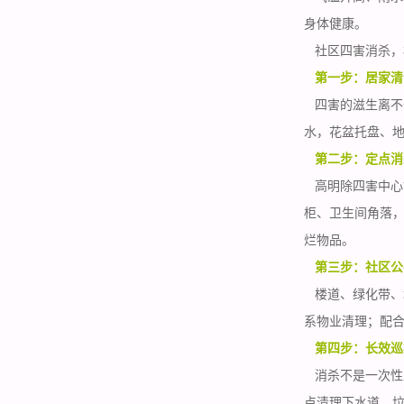
身体健康。
社区四害消杀，核
第一步：居家清
四害的滋生离不
水，花盆托盘、
第二步：定点消
高明除四害中心
柜、卫生间角落
烂物品。
第三步：社区公
楼道、绿化带、
系物业清理；配
第四步：长效巡
消杀不是一次性
点清理下水道、垃