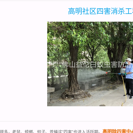
高明社区四害消杀工
高明除四害中
多，老鼠、蟑螂、蚊子、苍蝇这“四害”也进入活跃期。