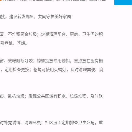
困扰，建议转发邻里，共同守护美好家园！
清，不堆积厨余垃圾；
定期清理
阳台、厨房、卫生间的积
吸引老鼠、苍蝇。
窗、蚊帐阻断叮咬；蟑螂投放专用诱饵，重点放在厨房橱
近，定期检查更换；苍蝇可使用灭蝇灯，及时清理粪便、腐
痰、乱扔垃圾；发现公共区域有积水、垃圾堆积，及时联
时补充诱饵、清理死虫；社区层面定期排查卫生死角，重