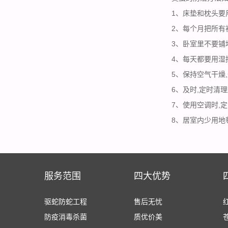
1、床垫和枕头要
2、每个月把所有
3、卧室里不要铺
4、每天都要用湿
5、保持空气干燥
6、及时,定时清
7、使用空调时,
8、居室内少用地
服务范围
四大优势
驱蛇防蛇工程
售后无忧
防疫消毒杀菌
质优价美