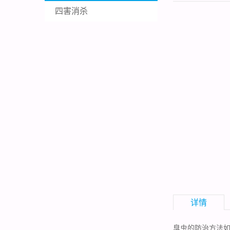
四害消杀
详情
臭
虫的防治方法