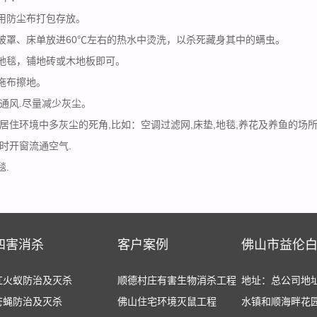
用防尘布打包存放。
被罩、床单放进60℃左右的热水中烫洗，以杀死藏身其中的螨虫。
地毯，铺地砖或木地板即可。
拖布擦地。
,通风.尽量减少灰尘。
理居住环境中多灰尘的死角,比如：空调过滤网,床垫,地毯,养花及养鱼的场所
定时开窗流通空气.
毯.
四害消杀
客户案例
佛山市益伦
红火蚁防治及灭杀
顺德村庄有害生物消杀工程
地址：总公司地
苍蝇防治及灭杀
佛山住宅环境灭鼠工程
水镇和顺海畔花