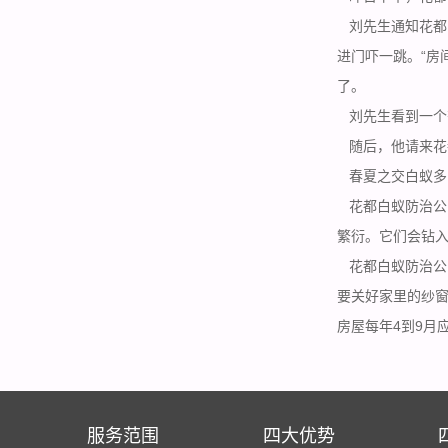
刘先生通知花都
进门吓一跳。“房
了。
刘先生看到一个
随后，他请来花
春夏之交白蚁多
花都白蚁防治公
繁衍。它们会钻入
花都白蚁防治公
要关好家里的纱窗
房屋每年4到9月
服务范围
四大优势