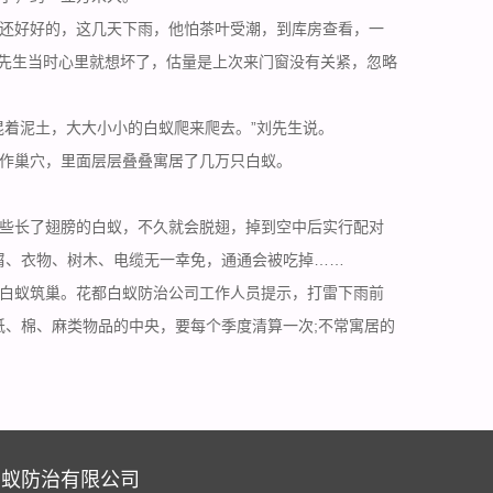
还好好的，这几天下雨，他怕茶叶受潮，到库房查看，一
刘先生当时心里就想坏了，估量是上次来门窗没有关紧，忽略
着泥土，大大小小的白蚁爬来爬去。”刘先生说。
作
巢穴
，里面层层叠叠寓居了几万只白蚁。
些长了翅膀的白蚁，不久就会脱翅，掉到空中后实行配对
屑、衣物、树木、电缆无一幸免，通通会被吃掉……
白蚁筑巢。花都白蚁防治公司工作人员提示，打雷下雨前
纸、棉、麻类物品的中央，要每个季度清算一次;不常寓居的
白蚁防治有限公司