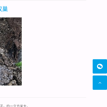
蚁巢
子，约一立方米大。