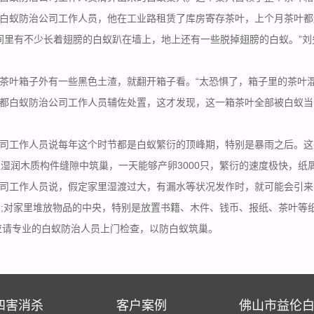
白蚁防治公司工作人员，他在工业路租赁了库房寄存茶叶，上个月茶叶都
间里有不少长着翅膀的白蚁趴在墙上，地上还有一些
脱掉翅膀的白蚁
。”
茶叶箱子外有一些黑色土渣，就翻开箱子看。“太恐惧了，箱子里的茶叶混
都白蚁防治公司工作人员辅佐处置，这才发现，这一箱茶叶全部被白蚁当
司工作人员说每年这个时节都是白蚁繁衍的顶峰期，特别是暴雨之后。这
湿润木质构件缝隙中筑巢，一天能够产卵3000只，繁衍的速度极快，纸
司工作人员说，假定家里湿渡过大，有漏水等状况发作时，就可能会引来
;对家里堆放物品的中央，特别是放置书籍、木件、钱币、报纸、茶叶等
应请
专业的白蚁防治
人员上门检查，以防白蚁筑巢。
四害消杀
客户案例
佛山市益伦