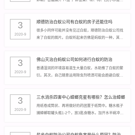
口)、池(洗濯池)、案(食品操作台)、缝、堆(杂物堆)等方
法实行。
顺德防治白蚁公司有白蚁的房子还能住吗
3
很多小同伴可能并没有见过白蚁，顺德防治白蚁公司找
2020-9
来了白蚁的图片。白蚁听起来仿佛是蚂蚁的一种，其实
它并不是我们经常看见的黑色小蚂蚁，它是一个变态并
不完好的还会长翅膀的一种小昆虫，看起来有点像飞
佛山灭治白蚂蚁公司如何进行白蚁的防治
蛾。
3
普通湿润的环境容易滋生大量白蚁，水助推了白蚁的繁
2020-9
衍。其次，自己随意运用除虫剂喷洒可能会趋避白蚁，
反而使它们扩散到更深层荫蔽的区域。物理灭杀譬如用
脚踩用拍子拍同样只能处理外表问题。
三水消杀四害中心蟑螂克星有哪些？怎么治蟑螂
3
用纸卷成筒状、再将做好的药团置于纸筒中。糖水瓶子
2020-9
捕蟑螂取罐头瓶1-2个，放3匙食糖水，加开水半碗冲化
作诱饵，将瓶子放在蟑螂活动的中央，蟑螂闻到香甜味
后，就会爬入罐头瓶“圈套”中。
盐步白蚁防治公司白蚁危害是什么原因？防治白蚁的方法