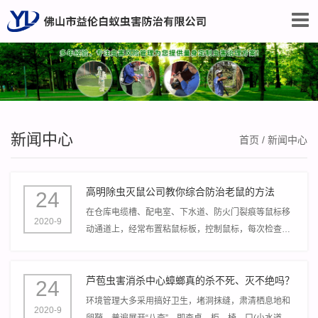
新闻中心
首页
/
新闻中心
高明除虫灭鼠公司教你综合防治老鼠的方法
24
在仓库电缆槽、配电室、下水道、防火门裂痕等鼠标移
2020-9
动通道上，经常布置粘鼠标板，控制鼠标，每次检查，
做好记载，随时处置粘鼠体，并及时改换过时的鼠标
板。
芦苞虫害消杀中心蟑螂真的杀不死、灭不绝吗？
24
环境管理大多采用搞好卫生，堵洞抹缝，肃清栖息地和
2020-9
卵鞘，普遍展开“八查”，即查桌、柜、椅、口(小水道