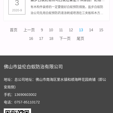
3
有木构件装修的一定要做好白蚁预防措施，盐步白蚁防
2020-9
治公司先用白蚁预防药液涂刷或喷洒在三夹板和木方上
再装置，可以起到预防白蚁的作用。
首页
上一页
9
10
11
12
13
14
15
16
17
18
下一页
尾页
佛山市益伦白蚁防治有限公司
地址：总公司地址：佛山市南海区里水镇和顺海畔花园商铺（即公
安局侧）
手机：13690603002
电话：0757-85110172